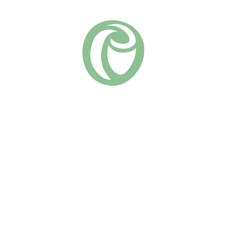
Чайно-гибридные
Группа роз:
Похожие
Керио
Иоганн Вольфганг фон
(18)
Гёте
730
₽
(12)
730
₽
В КОРЗИНУ
Яркость этого сорта сразит
В КОРЗИНУ
наповал каждого! Цветы
Роза, названная в честь
очень яркой насыщенно-
великого немецкого поэта.
жёлтой окраски, крупные,