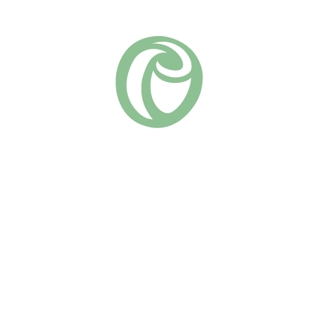
Чайно-гибридные
Группа роз:
Похожие
Биг Парпл
(18)
Парфюм де Либерти/
730
₽
Мемориал Дей
(7)
В КОРЗИНУ
670
₽
Благодаря
сногсшибательному аромату,
В КОРЗИНУ
глубине цвета, урожайности
Роза “Парфюм де Либерти”
и неприхотливости эта роза