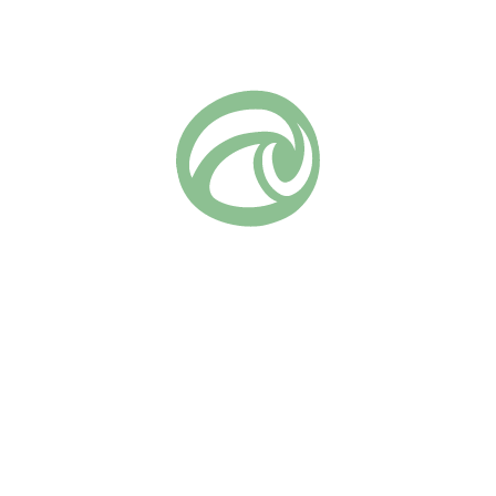
Добавить в список желаний
Артикул:
197
Чайно-гибридные
Группа роз:
Похожие
Биг Парпл
Моника Беллуччи
(18)
730
₽
(9)
730
₽
В КОРЗИНУ