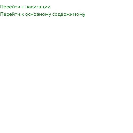
олее 350 сортов саженцев роз | Доставка по России и 
Перейти к навигации
Перейти к основному содержимому
ГРУППЫ РОЗ
ГЛАВНАЯ
СПИСОК ЖЕЛА