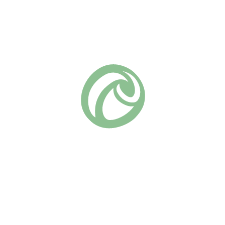
рмы, квартированные
тный куст с крупными ароматными цветками — отличный