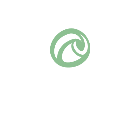
Добавить в список желаний
Артикул:
160
Чайно-гибридные
Группа роз:
Похожие
Керио
Клод Брассер
(18)
730
₽
(9)
730
₽
В КОРЗИНУ