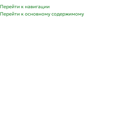
олее 350 сортов саженцев роз | Доставка по России и 
Перейти к навигации
Перейти к основному содержимому
ГРУППЫ РОЗ
ГЛАВНАЯ
СПИСОК ЖЕЛА