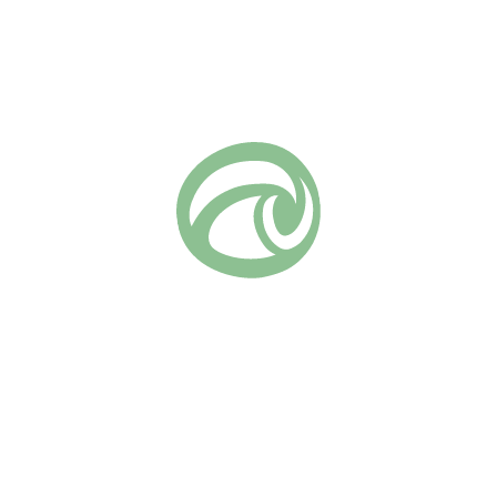
лепестками
ки
я длинным побегам отлично подходит для срезки — цвет