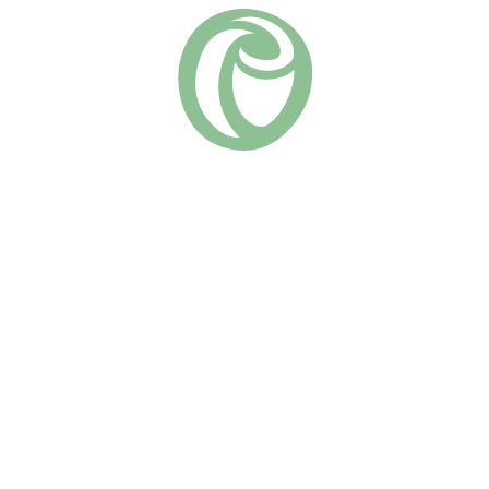
Похожие
Буль дe Парфюм
Психея
730
₽
(2)
670
₽
В КОРЗИНУ
В КОРЗИНУ
Изысканная роза японской
Японская флорибунда с
селекции с розово-
великолепными резными
абрикосовыми цветками и
лепестками светло-
нежными волнистыми
фиолетового цвета с
лепестками. Один из
мягкими голубовато-
наиболее романтичных