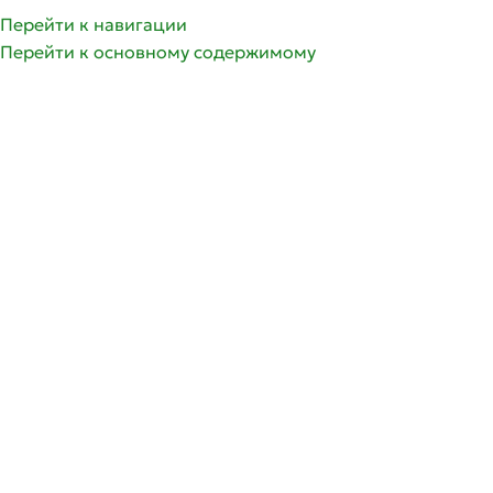
олее 350 сортов саженцев роз | Доставка по России и 
Перейти к навигации
Перейти к основному содержимому
ГРУППЫ РОЗ
ГЛАВНАЯ
СПИСОК ЖЕЛА