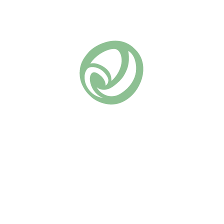
Добавить в список желаний
Артикул:
25-15
Шрабы (парковые)
Группа роз:
Похожие
Мэри Анн
Эмильен Гийо
(5)
670
₽
(10)
670
₽
В КОРЗИНУ
В КОРЗИНУ
Роза “Мэри Анн” — это