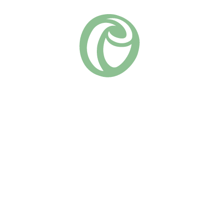
Шрабы (парковые)
Группа роз:
Похожие
Эклат де Кораил
Сахара
(6)
730
₽
(27)
730
₽
В КОРЗИНУ
В КОРЗИНУ
Роза Эклат де Кораил — это
Роза “Сахара” — это
яркий представитель
настоящий солнечный
шрабов, привлекающий
акцент для вашего сада. Она
внимание своим
привлекает внимание
насыщенным оранжевым