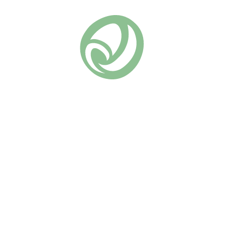
Похожие
Джеймс Гелвей
Принцесса Александра оф
(9)
Кент
730
₽
(15)
730
₽
В КОРЗИНУ
Великолепная и
В КОРЗИНУ
оригинальная роза Дэвида
Роза “Принцесса Александра
Остина! Цветы бледно-
оф Кент” — это настоящая
розовые с более
находка для садоводов,
насыщенным центром,