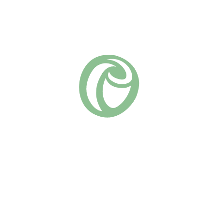
В КОРЗИНУ
Добавить в список желаний
Артикул:
523
Серия «Романтика» (Д. Остин)
Группа роз:
Похожие
Джеймс Гелвей
Принцесса Александра оф
(9)
Кент
730
₽