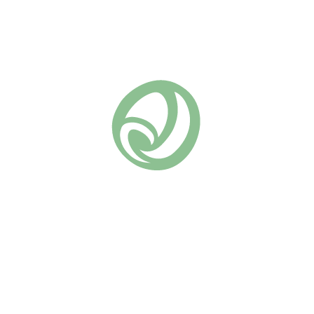
В КОРЗИНУ
Добавить в список желаний
Артикул:
504
Серия «Романтика» (Д. Остин)
Группа роз:
Похожие
Манстед Вуд
Принцесса Александра оф
(10)
Кент
670
₽