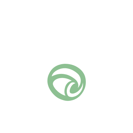
, кто ценит крупные, ароматные цветы и надежность в 
ми желтыми цветами и стойкостью к неблагоприятным 
ные, густо-махровые
олото, с вариациями до лимонного или песочного
олнцу
егов, создают ветвистый куст
е болеет
 рекомендуется укрытие)