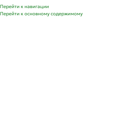
олее 350 сортов саженцев роз | Доставка по России и 
Перейти к навигации
Перейти к основному содержимому
ГРУППЫ РОЗ
ГЛАВНАЯ
СПИСОК ЖЕЛА