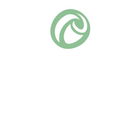
Серия «Романтика» (Д. Остин)
Группа роз:
Похожие
Крокус Роуз
Алан Тичман
(12)
(2)
730
₽
670
₽
В КОРЗИНУ
В КОРЗИНУ
Роза “Крокус Роуз” — это
Английская роза Дэвида
настоящий подарок для тех,
Остина с крупными
кто ценит гармонию и
розовыми цветками