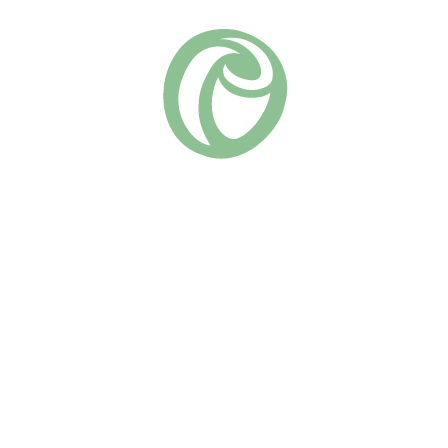
Серия «Романтика» (Д. Остин)
Группа роз:
Похожие
Джеймс Гелвей
Херитедж
(9)
(10)
730
₽
670
₽
В КОРЗИНУ
В КОРЗИНУ
Великолепная и
Роза “Херитедж” — это
оригинальная роза Дэвида
настоящий подарок для тех,
Остина! Цветы бледно-
кто ценит непрерывное