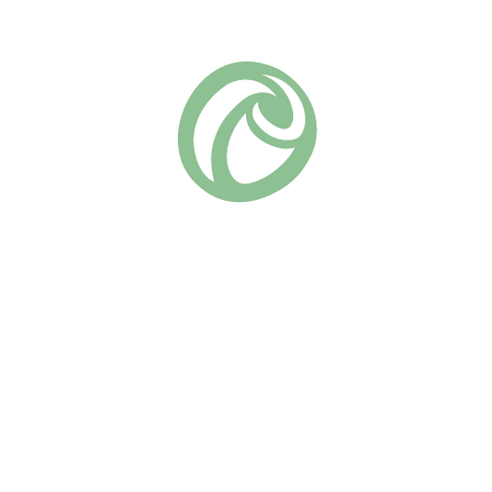
Артикул:
26-51
Флорибунда
Группа роз:
Похожие
Гебрюдер Гримм
Герцогиня Кристина
(4)
(5)
730
₽
730
₽
В КОРЗИНУ
В КОРЗИНУ
Флорибунда с цветками
Компактная флорибунда от