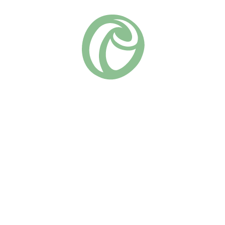
Флорибунда
Группа роз:
Похожие
Минерва
Ай Эм Макмиллан
(7)
730
₽
(17)
730
₽
В КОРЗИНУ
В КОРЗИНУ
Роза “Минерва” — это
Яркая английская
настоящая находка для тех,
флорибунда от Harkness.
кто ищет необычные
Яркие лососево-розовые
оттенки и стойкость в