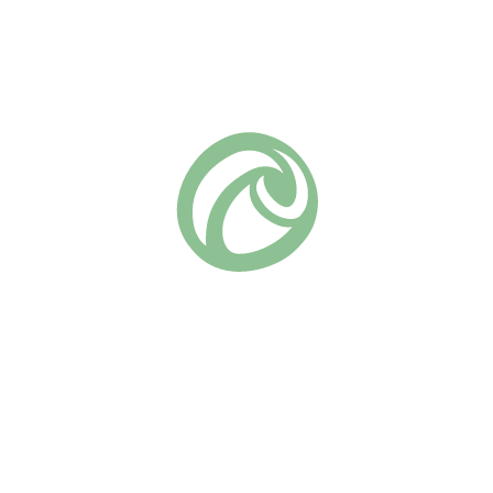
0 лепестков
ри роспуске
на.