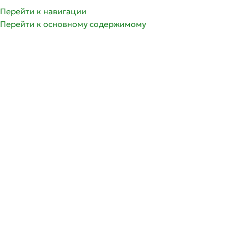
олее 350 сортов саженцев роз | Доставка по России и 
Перейти к навигации
Перейти к основному содержимому
ГРУППЫ РОЗ
ГЛАВНАЯ
СПИСОК ЖЕЛА
РАСПРОДАНО