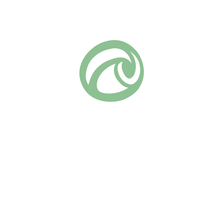
Добавить в список желаний
Артикул:
1034
Шрабы (парковые)
Группа роз:
Похожие
Сахара
Андре Туркат
(27)
730
₽
(13)
670
₽
В КОРЗИНУ