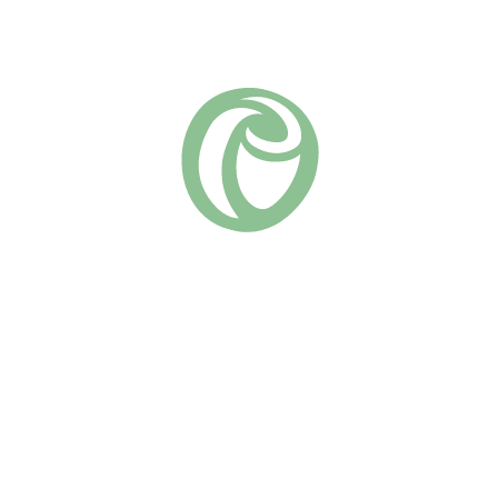
Добавить в список желаний
Артикул:
609
Шрабы (парковые)
Группа роз:
Похожие
Артемис
Чиппендейл
(10)
670
₽
(17)
670
₽
В КОРЗИНУ