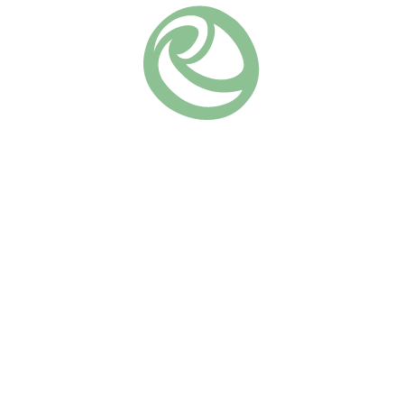
Похожие
Артемис
Рококо
(10)
(14)
670
₽
670
₽
В КОРЗИНУ
В КОРЗИНУ
Шраб от Tantau с кремово-
Роза “Рококо” — это
белыми цветками,
настоящая находка для тех,
собранными в крупные
кто ценит не только красоту,
соцветия на крепких
но и практичность. Этот сорт
дугообразных побегах.
станет ярким
Высокая устойчивость к