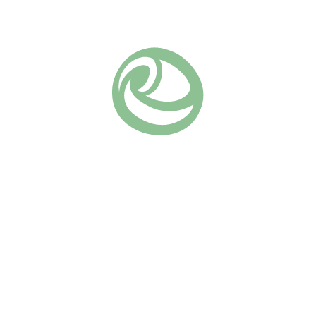
Добавить в список желаний
Артикул:
384
Почвопокровные
Группа роз:
Похожие
Лес Кварте Ля Сизен
Променад
(7)
730
₽
730
₽
В КОРЗИНУ
В КОРЗИНУ
Les Quatre Saisons — это
Яркая почвопокровная роза
роза, которая сразу
с алыми-красными цветками