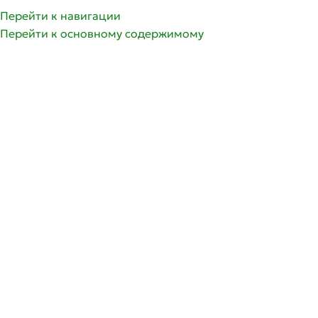
олее 350 сортов саженцев роз | Доставка по России и 
Перейти к навигации
Перейти к основному содержимому
ГРУППЫ РОЗ
ГЛАВНАЯ
СПИСОК ЖЕЛА