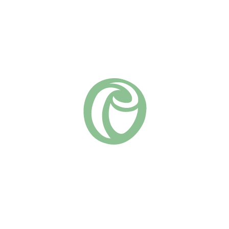
-25 лепестками.
носят дождь и солнце.
нцевая, побеги крепкие и гибкие.
истой росе и черной пятнистости.
рекомендуется укрытие на зиму.
и. Повторное цветение обеспечивает непрерывное украш