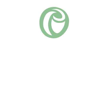
Плетистые
Группа роз:
Похожие
Билет Ду
Найт Оул
(7)
(9)
670
₽
670
₽
В КОРЗИНУ
В КОРЗИНУ
Мощная плетистая роза от
Плетистая-клайминг с
Delbard с фарфорово-
поистине уникальным
розовыми цветками
цветом: насыщенно-
старинной формы в пышных
бордовые полумахровые