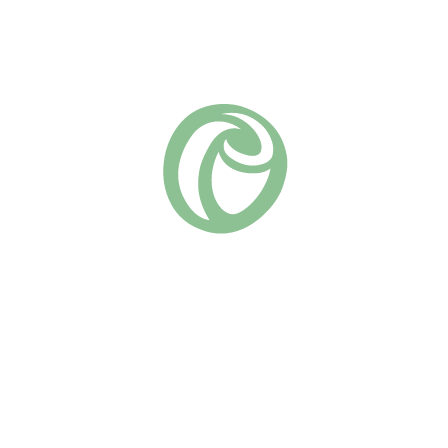
В КОРЗИНУ
Добавить в список желаний
Артикул:
00018
Флорибунда
Группа роз:
Похожие
Гебрюдер Гримм
Герцогиня Кристина
(4)
(5)