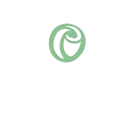
Добавить в список желаний
Артикул:
00013
Флорибунда
Группа роз:
Похожие
Минерва
Акрополис
(7)
(25)
730
₽
730
₽
В КОРЗИНУ
В КОРЗИНУ