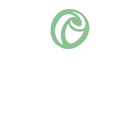
Флорибунда
Группа роз:
Похожие
Мерхенцаубер
Леонардо да Винчи
(20)
730
₽
(11)
730
₽
В КОРЗИНУ
В КОРЗИНУ
Роза “Мерхенцаубер” — это
Роза “Леонардо да Винчи” —
настоящая находка для тех,
это настоящий трудяга в
кто ценит не только красоту,
вашем саду. Она сочетает в
но и практичность. Она