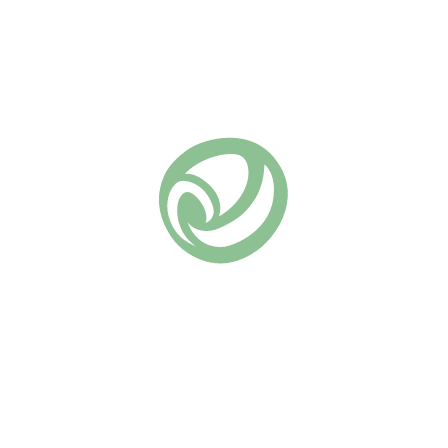
хами — двухцветный, полосатый, пёстрый одновременн
ке
иной 50 см
орошая
. Соцветия по 3–5 цветков украшают куст волнами с нач