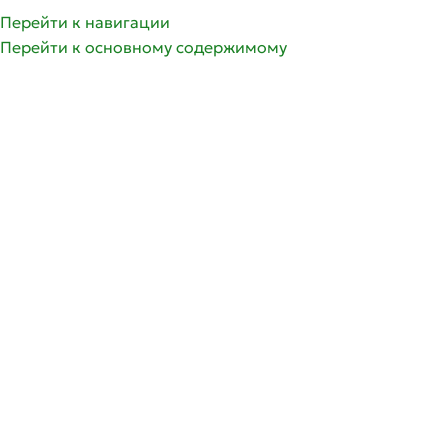
олее 350 сортов саженцев роз | Доставка по России и 
Перейти к навигации
Перейти к основному содержимому
ГРУППЫ РОЗ
ГЛАВНАЯ
СПИСОК ЖЕЛА