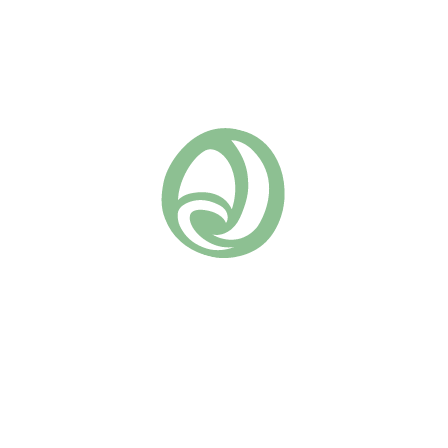
ормы
сезона. Один из наиболее зимостойких сортов в своей г