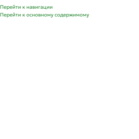
олее 350 сортов саженцев роз | Доставка по России и 
Перейти к навигации
Перейти к основному содержимому
ГРУППЫ РОЗ
ГЛАВНАЯ
СПИСОК ЖЕЛА