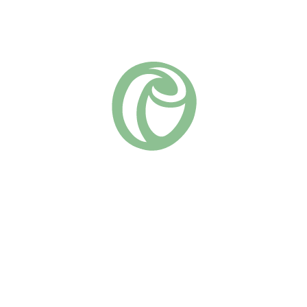
Добавить в список желаний
Артикул:
24-44
Чайно-гибридные
Группа роз:
Похожие
Керио
Клод Брассер
(18)
730
₽
(9)
730
₽
В КОРЗИНУ