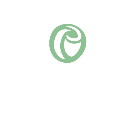
Добавить в список желаний
Артикул:
23-35
Плетистые
Группа роз:
Похожие
Пьер де Ронсар
Барок
(38)
(8)
730
₽
670
₽
В КОРЗИНУ
В КОРЗИНУ